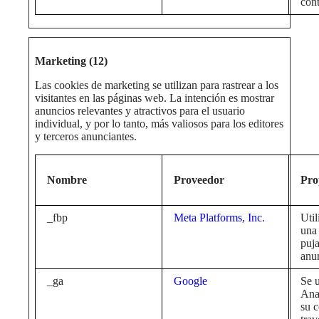
cont
Marketing (12)
Las cookies de marketing se utilizan para rastrear a los
visitantes en las páginas web. La intención es mostrar
anuncios relevantes y atractivos para el usuario
individual, y por lo tanto, más valiosos para los editores
y terceros anunciantes.
Nombre
Proveedor
Pro
_fbp
Meta Platforms, Inc.
Uti
una 
puja
anun
_ga
Google
Se u
Anal
su c