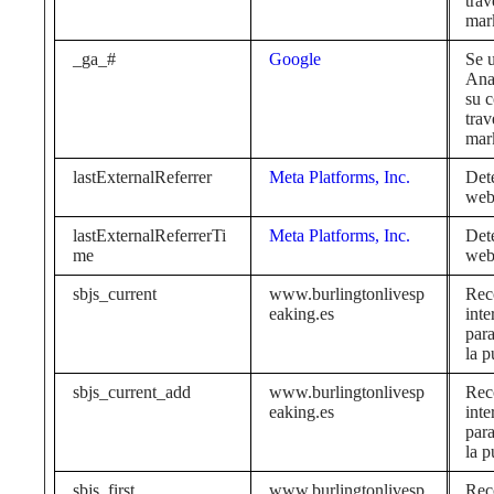
trav
mar
_ga_#
Google
Se u
Anal
su c
trav
mar
lastExternalReferrer
Meta Platforms, Inc.
Dete
web 
lastExternalReferrerTi
Meta Platforms, Inc.
Dete
me
web 
sbjs_current
www.burlingtonlivesp
Rec
eaking.es
inte
para
la p
sbjs_current_add
www.burlingtonlivesp
Rec
eaking.es
inte
para
la p
sbjs_first
www.burlingtonlivesp
Rec